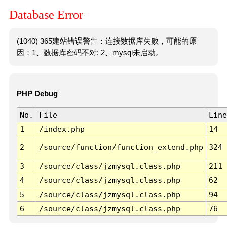
Database Error
(1040) 365建站错误警告：连接数据库失败，可能的原
因：1、数据库密码不对; 2、mysql未启动。
PHP Debug
No.
File
Line
1
/index.php
14
2
/source/function/function_extend.php
324
3
/source/class/jzmysql.class.php
211
4
/source/class/jzmysql.class.php
62
5
/source/class/jzmysql.class.php
94
6
/source/class/jzmysql.class.php
76