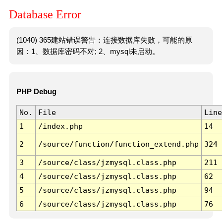
Database Error
(1040) 365建站错误警告：连接数据库失败，可能的原
因：1、数据库密码不对; 2、mysql未启动。
PHP Debug
No.
File
Line
1
/index.php
14
2
/source/function/function_extend.php
324
3
/source/class/jzmysql.class.php
211
4
/source/class/jzmysql.class.php
62
5
/source/class/jzmysql.class.php
94
6
/source/class/jzmysql.class.php
76