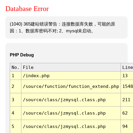
Database Error
(1040) 365建站错误警告：连接数据库失败，可能的原
因：1、数据库密码不对; 2、mysql未启动。
PHP Debug
No.
File
Line
1
/index.php
13
2
/source/function/function_extend.php
1548
3
/source/class/jzmysql.class.php
211
4
/source/class/jzmysql.class.php
62
5
/source/class/jzmysql.class.php
94