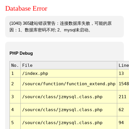
Database Error
(1040) 365建站错误警告：连接数据库失败，可能的原
因：1、数据库密码不对; 2、mysql未启动。
PHP Debug
No.
File
Line
1
/index.php
13
2
/source/function/function_extend.php
1548
3
/source/class/jzmysql.class.php
211
4
/source/class/jzmysql.class.php
62
5
/source/class/jzmysql.class.php
94