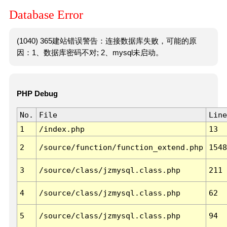
Database Error
(1040) 365建站错误警告：连接数据库失败，可能的原
因：1、数据库密码不对; 2、mysql未启动。
PHP Debug
No.
File
Line
1
/index.php
13
2
/source/function/function_extend.php
1548
3
/source/class/jzmysql.class.php
211
4
/source/class/jzmysql.class.php
62
5
/source/class/jzmysql.class.php
94