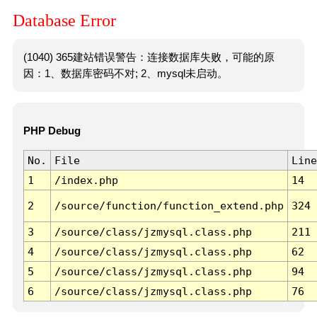
Database Error
(1040) 365建站错误警告：连接数据库失败，可能的原
因：1、数据库密码不对; 2、mysql未启动。
PHP Debug
No.
File
Line
1
/index.php
14
2
/source/function/function_extend.php
324
3
/source/class/jzmysql.class.php
211
4
/source/class/jzmysql.class.php
62
5
/source/class/jzmysql.class.php
94
6
/source/class/jzmysql.class.php
76