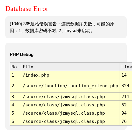
Database Error
(1040) 365建站错误警告：连接数据库失败，可能的原
因：1、数据库密码不对; 2、mysql未启动。
PHP Debug
No.
File
Line
1
/index.php
14
2
/source/function/function_extend.php
324
3
/source/class/jzmysql.class.php
211
4
/source/class/jzmysql.class.php
62
5
/source/class/jzmysql.class.php
94
6
/source/class/jzmysql.class.php
76