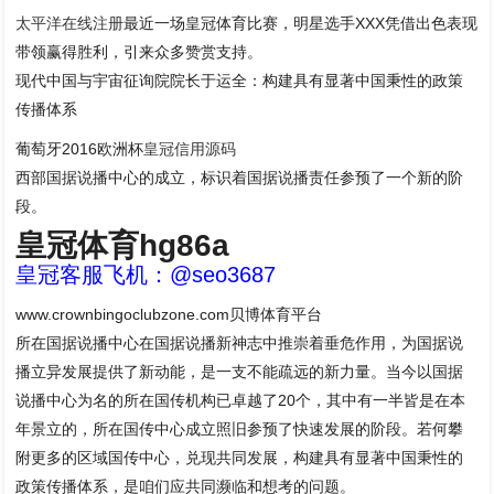
太平洋在线注册
最近一场皇冠体育比赛，明星选手XXX凭借出色表现
带领赢得胜利，引来众多赞赏支持。
现代中国与宇宙征询院院长于运全：构建具有显著中国秉性的政策
传播体系
葡萄牙2016欧洲杯
皇冠信用源码
西部国据说播中心的成立，标识着国据说播责任参预了一个新的阶
段。
皇冠体育hg86a
皇冠客服飞机：@seo3687
www.crownbingoclubzone.com贝博体育平台
所在国据说播中心在国据说播新神志中推崇着垂危作用，为国据说
播立异发展提供了新动能，是一支不能疏远的新力量。当今以国据
说播中心为名的所在国传机构已卓越了20个，其中有一半皆是在本
年景立的，所在国传中心成立照旧参预了快速发展的阶段。若何攀
附更多的区域国传中心，兑现共同发展，构建具有显著中国秉性的
政策传播体系，是咱们应共同濒临和想考的问题。