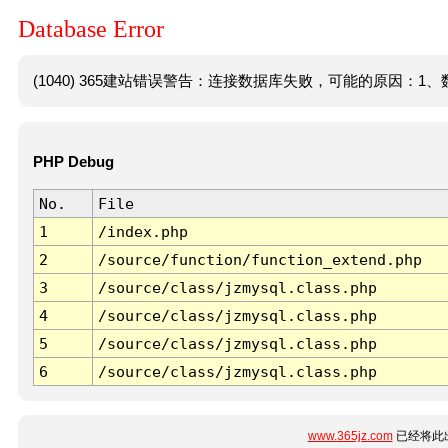
Database Error
(1040) 365建站错误警告：连接数据库失败，可能的原因：1、数
PHP Debug
No.
File
1
/index.php
2
/source/function/function_extend.php
3
/source/class/jzmysql.class.php
4
/source/class/jzmysql.class.php
5
/source/class/jzmysql.class.php
6
/source/class/jzmysql.class.php
www.365jz.com
已经将此