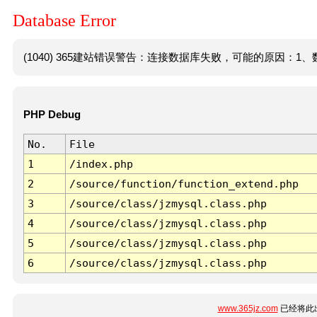
Database Error
(1040) 365建站错误警告：连接数据库失败，可能的原因：1、数
PHP Debug
No.
File
1
/index.php
2
/source/function/function_extend.php
3
/source/class/jzmysql.class.php
4
/source/class/jzmysql.class.php
5
/source/class/jzmysql.class.php
6
/source/class/jzmysql.class.php
www.365jz.com
已经将此