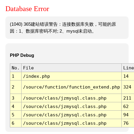
Database Error
(1040) 365建站错误警告：连接数据库失败，可能的原
因：1、数据库密码不对; 2、mysql未启动。
PHP Debug
No.
File
Line
1
/index.php
14
2
/source/function/function_extend.php
324
3
/source/class/jzmysql.class.php
211
4
/source/class/jzmysql.class.php
62
5
/source/class/jzmysql.class.php
94
6
/source/class/jzmysql.class.php
76