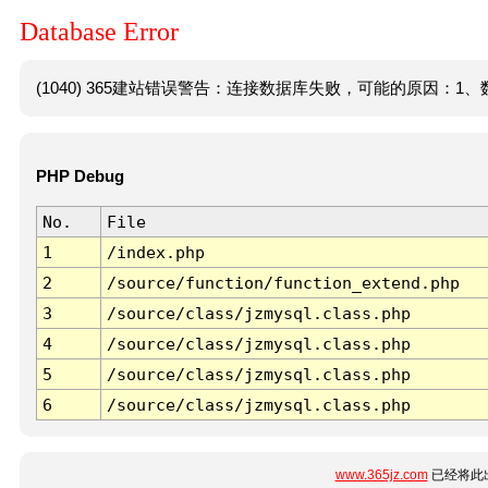
Database Error
(1040) 365建站错误警告：连接数据库失败，可能的原因：1、数
PHP Debug
No.
File
1
/index.php
2
/source/function/function_extend.php
3
/source/class/jzmysql.class.php
4
/source/class/jzmysql.class.php
5
/source/class/jzmysql.class.php
6
/source/class/jzmysql.class.php
www.365jz.com
已经将此