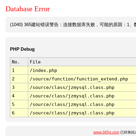
Database Error
(1040) 365建站错误警告：连接数据库失败，可能的原因：1、数
PHP Debug
No.
File
1
/index.php
2
/source/function/function_extend.php
3
/source/class/jzmysql.class.php
4
/source/class/jzmysql.class.php
5
/source/class/jzmysql.class.php
6
/source/class/jzmysql.class.php
www.365jz.com
已经将此