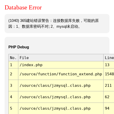
Database Error
(1040) 365建站错误警告：连接数据库失败，可能的原
因：1、数据库密码不对; 2、mysql未启动。
PHP Debug
No.
File
Line
1
/index.php
13
2
/source/function/function_extend.php
1548
3
/source/class/jzmysql.class.php
211
4
/source/class/jzmysql.class.php
62
5
/source/class/jzmysql.class.php
94