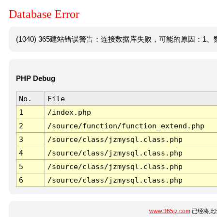
Database Error
(1040) 365建站错误警告：连接数据库失败，可能的原因：1、数
PHP Debug
No.
File
1
/index.php
2
/source/function/function_extend.php
3
/source/class/jzmysql.class.php
4
/source/class/jzmysql.class.php
5
/source/class/jzmysql.class.php
6
/source/class/jzmysql.class.php
www.365jz.com
已经将此