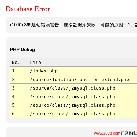
Database Error
(1040) 365建站错误警告：连接数据库失败，可能的原因：1、数
PHP Debug
No.
File
1
/index.php
2
/source/function/function_extend.php
3
/source/class/jzmysql.class.php
4
/source/class/jzmysql.class.php
5
/source/class/jzmysql.class.php
6
/source/class/jzmysql.class.php
www.365jz.com
已经将此