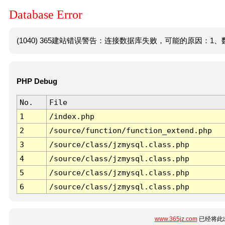
Database Error
(1040) 365建站错误警告：连接数据库失败，可能的原因：1、数
PHP Debug
No.
File
1
/index.php
2
/source/function/function_extend.php
3
/source/class/jzmysql.class.php
4
/source/class/jzmysql.class.php
5
/source/class/jzmysql.class.php
6
/source/class/jzmysql.class.php
www.365jz.com
已经将此