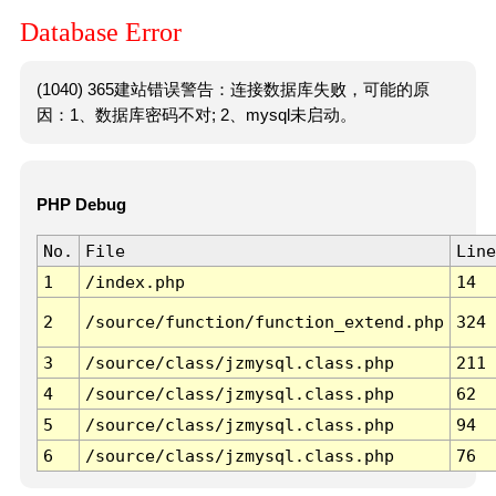
Database Error
(1040) 365建站错误警告：连接数据库失败，可能的原
因：1、数据库密码不对; 2、mysql未启动。
PHP Debug
No.
File
Line
1
/index.php
14
2
/source/function/function_extend.php
324
3
/source/class/jzmysql.class.php
211
4
/source/class/jzmysql.class.php
62
5
/source/class/jzmysql.class.php
94
6
/source/class/jzmysql.class.php
76