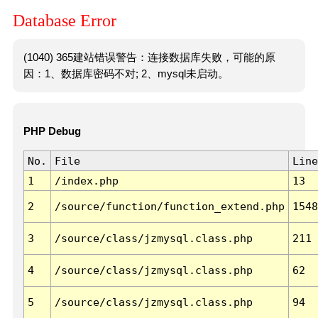
Database Error
(1040) 365建站错误警告：连接数据库失败，可能的原
因：1、数据库密码不对; 2、mysql未启动。
PHP Debug
No.
File
Line
1
/index.php
13
2
/source/function/function_extend.php
1548
3
/source/class/jzmysql.class.php
211
4
/source/class/jzmysql.class.php
62
5
/source/class/jzmysql.class.php
94